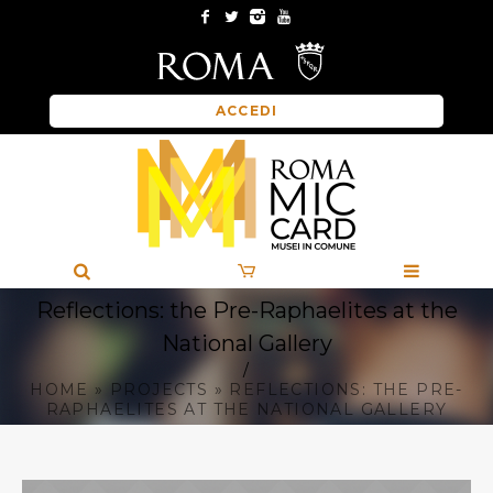
ACCEDI
Reflections: the Pre-Raphaelites at the
National Gallery
/
HOME
»
PROJECTS
»
REFLECTIONS: THE PRE-
RAPHAELITES AT THE NATIONAL GALLERY