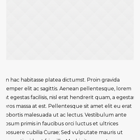
In hac habitasse platea dictumst. Proin gravida
semper elit ac sagittis. Aenean pellentesque, lorem
at egestas facilisis, nisl erat hendrerit quam, a egestas
eros massa at est. Pellentesque sit amet elit eu erat
lobortis malesuada ut ac lectus. Vestibulum ante
ipsum primis in faucibus orci luctus et ultrices
posuere cubilia Curae; Sed vulputate mauris ut