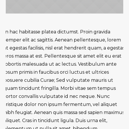
In hac habitasse platea dictumst. Proin gravida
semper elit ac sagittis. Aenean pellentesque, lorem
at egestas facilisis, nisl erat hendrerit quam, a egestas
eros massa at est. Pellentesque sit amet elit eu erat
lobortis malesuada ut ac lectus. Vestibulum ante
ipsum primis in faucibus orci luctus et ultrices
posuere cubilia Curae; Sed vulputate mauris ut
quam tincidunt fringilla. Morbi vitae sem tempus
tortor convallis vulputate id nec neque. Nunc
tristique dolor non ipsum fermentum, vel aliquet
nibh feugiat. Aenean quis massa sed sapien maximus
aliquet. Cras in tincidunt ligula. Duis urna elit,
elementum ut nulla sit amet, bibendum