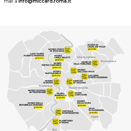
mail a
info@miccard.roma.it